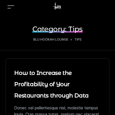
Category:
Tips
BLU HOOKAH LOUNGE
>
TIPS
How to Increase the
Profitability of Your
Restaurants through Data
Donec vel pellentesque nisl, molestie tempus
ligula. Cras massa turpis, pretium nec placerat