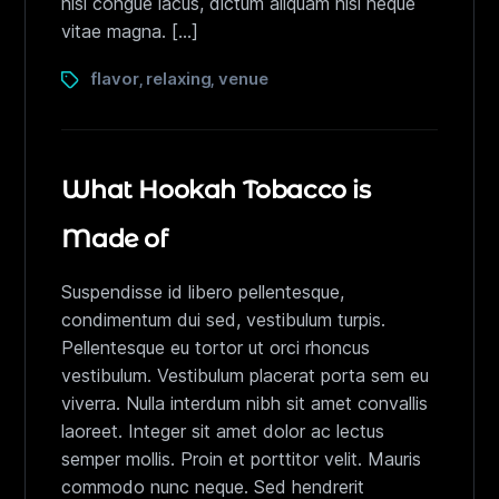
nisl congue lacus, dictum aliquam nisl neque
vitae magna. […]
flavor
relaxing
venue
,
,
What Hookah Tobacco is
Made of
Suspendisse id libero pellentesque,
condimentum dui sed, vestibulum turpis.
Pellentesque eu tortor ut orci rhoncus
vestibulum. Vestibulum placerat porta sem eu
viverra. Nulla interdum nibh sit amet convallis
laoreet. Integer sit amet dolor ac lectus
semper mollis. Proin et porttitor velit. Mauris
commodo nunc neque. Sed hendrerit